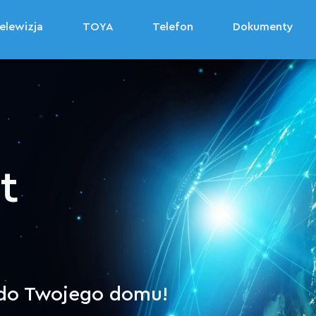
elewizja
elewizja
TOYA
TOYA
Telefon
Telefon
Dokumenty
Dokumenty
t
do Twojego domu!